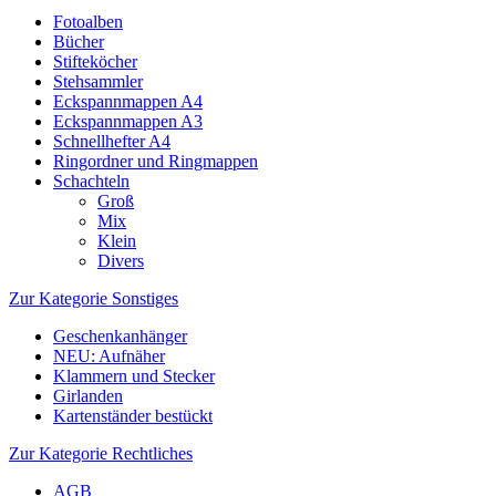
Fotoalben
Bücher
Stifteköcher
Stehsammler
Eckspannmappen A4
Eckspannmappen A3
Schnellhefter A4
Ringordner und Ringmappen
Schachteln
Groß
Mix
Klein
Divers
Zur Kategorie Sonstiges
Geschenkanhänger
NEU: Aufnäher
Klammern und Stecker
Girlanden
Kartenständer bestückt
Zur Kategorie Rechtliches
AGB