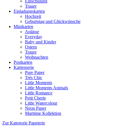
Einschulung
Trauer
Einladungskarten
Hochzeit
Geburtstag und Glückwünsche
Minikarten
Anlässe
Everyday
Baby und Kinder
Ostern
Trauer
Weihnachten
Postkarten
Kartenserie
Pure Paper
Trés Chic
Little Moments
Little Moments Animals
Little Romance
Petit Cherie
Little Watercolour
Neon Paper
Maritime Kollektion
Zur Kategorie Papeterie