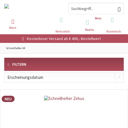
Mein
Menü
Konto
Merkzettel
Warenkorb
Kostenloser Versand ab € 400,- Bestellwert
Schnellhefter A4
FILTERN
NEU