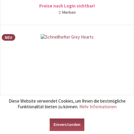
Preise nach Login sichtbar!
Merken
NEU
Schnellhefter Grey Hearts
Diese Website verwendet Cookies, um Ihnen die bestmögliche
Funktionalität bieten zu können.
Mehr Informationen
Hochwertiger, stabiler Schnellhefter in schickem Design. So schick
können alle Unterlagen verstaut werden. Die Schnellhefter nehmen
wenig Platz weg und sind damit ideal für jedes Büro und jeden
Einverstanden
Schulranzen. (stabile Pappschnellhefter,...