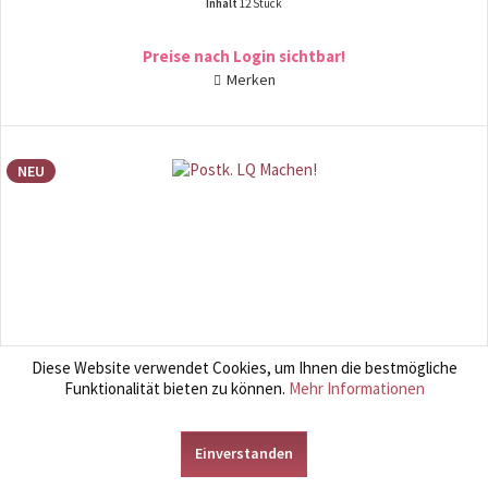
Inhalt
12 Stück
Preise nach Login sichtbar!
Merken
NEU
Diese Website verwendet Cookies, um Ihnen die bestmögliche
Funktionalität bieten zu können.
Mehr Informationen
Postk. LQ Machen!
Für Sprüche Liebhaber und Postkarten-Fans! Hochwertige Postkarte in
Einverstanden
schönem Design mit viel Liebe zum Detail. Gedruckt auf italienischem
Feinpapier und zu 12 banderoliert.