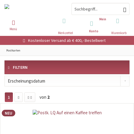
Mein
Menü
Konto
Merkzettel
Warenkorb
Kostenloser Versand ab € 400,- Bestellwert
Postkarten
FILTERN
von
2
1
NEU