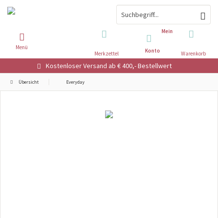
Mein
Menü
Konto
Merkzettel
Warenkorb
Kostenloser Versand ab € 400,- Bestellwert
Übersicht
Everyday