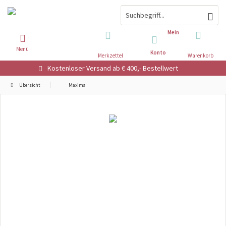
Mein
Menü
Konto
Merkzettel
Warenkorb
Kostenloser Versand ab € 400,- Bestellwert
Übersicht
Maxima