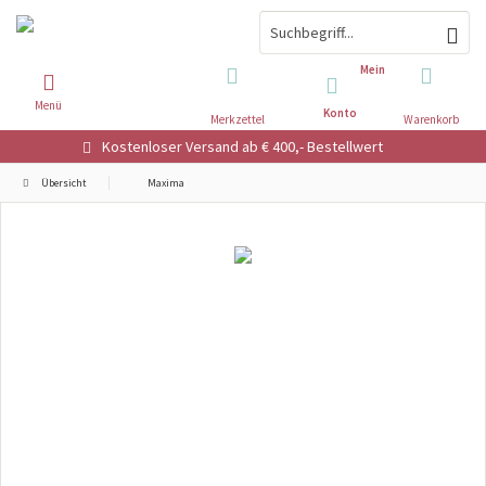
Mein
Menü
Konto
Merkzettel
Warenkorb
Kostenloser Versand ab € 400,- Bestellwert
Übersicht
Maxima