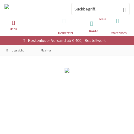
Mein
Menü
Konto
Merkzettel
Warenkorb
Kostenloser Versand ab € 400,- Bestellwert
Übersicht
Maxima