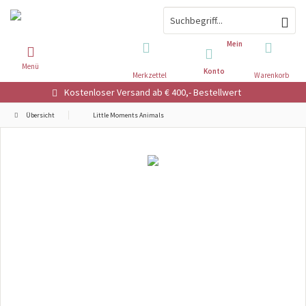
Mein
Menü
Konto
Merkzettel
Warenkorb
Kostenloser Versand ab € 400,- Bestellwert
Übersicht
Little Moments Animals