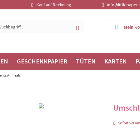
Kauf auf Rechnung
info@littlepaper.
Mein K
TEN
GESCHENKPAPIER
TÜTEN
KARTEN
P
ents Animals
Umschl
Sofort versand