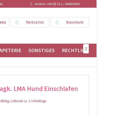
de
Hotline +49 (0) 511 / 64663000
onto
Merkzettel
Warenkorb
APETERIE
SONSTIGES
RECHTLICHES

agk. LMA Hund Einschlafen
fertig, Lieferzeit ca. 1-3 Werktage