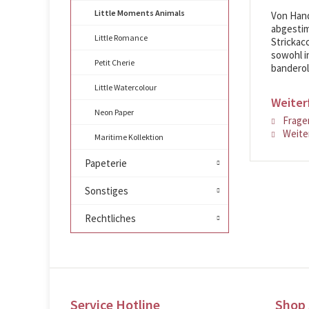
Little Moments Animals
Von Hand
abgestim
Little Romance
Strickac
sowohl in
Petit Cherie
banderoli
Little Watercolour
Weiter
Neon Paper
Fragen
Weiter
Maritime Kollektion
Papeterie
Sonstiges
Rechtliches
Service Hotline
Shop 