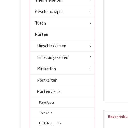
Themenwelten
Geschenkpapier
Tüten
Karten
Umschlagkarten
Einladungskarten
Minikarten
Postkarten
Kartenserie
Pure Paper
Trés Chic
Beschreib
Little Moments