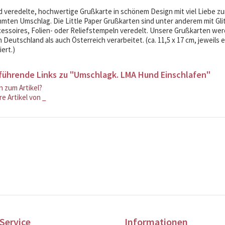
 veredelte, hochwertige Grußkarte in schönem Design mit viel Liebe zum
mten Umschlag. Die Little Paper Grußkarten sind unter anderem mit Glit
cessoires, Folien- oder Reliefstempeln veredelt. Unsere Grußkarten wer
 Deutschland als auch Österreich verarbeitet. (ca. 11,5 x 17 cm, jeweils e
ert.)
führende Links zu "Umschlagk. LMA Hund Einschlafen"
 zum Artikel?
e Artikel von _
Service
Informationen