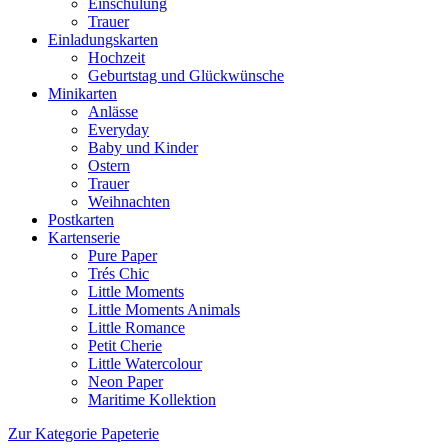
Einschulung
Trauer
Einladungskarten
Hochzeit
Geburtstag und Glückwünsche
Minikarten
Anlässe
Everyday
Baby und Kinder
Ostern
Trauer
Weihnachten
Postkarten
Kartenserie
Pure Paper
Trés Chic
Little Moments
Little Moments Animals
Little Romance
Petit Cherie
Little Watercolour
Neon Paper
Maritime Kollektion
Zur Kategorie Papeterie