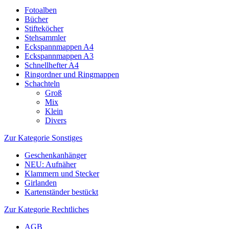
Fotoalben
Bücher
Stifteköcher
Stehsammler
Eckspannmappen A4
Eckspannmappen A3
Schnellhefter A4
Ringordner und Ringmappen
Schachteln
Groß
Mix
Klein
Divers
Zur Kategorie Sonstiges
Geschenkanhänger
NEU: Aufnäher
Klammern und Stecker
Girlanden
Kartenständer bestückt
Zur Kategorie Rechtliches
AGB