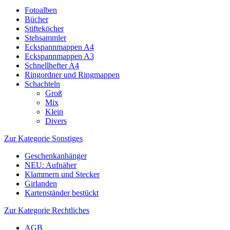
Fotoalben
Bücher
Stifteköcher
Stehsammler
Eckspannmappen A4
Eckspannmappen A3
Schnellhefter A4
Ringordner und Ringmappen
Schachteln
Groß
Mix
Klein
Divers
Zur Kategorie Sonstiges
Geschenkanhänger
NEU: Aufnäher
Klammern und Stecker
Girlanden
Kartenständer bestückt
Zur Kategorie Rechtliches
AGB