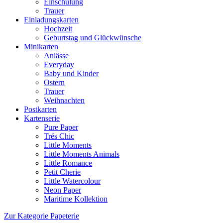
Einschulung
Trauer
Einladungskarten
Hochzeit
Geburtstag und Glückwünsche
Minikarten
Anlässe
Everyday
Baby und Kinder
Ostern
Trauer
Weihnachten
Postkarten
Kartenserie
Pure Paper
Trés Chic
Little Moments
Little Moments Animals
Little Romance
Petit Cherie
Little Watercolour
Neon Paper
Maritime Kollektion
Zur Kategorie Papeterie