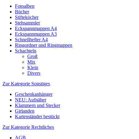
Fotoalben
Bücher
Stifteköcher
Stehsammler
Eckspannmappen A4
Eckspannmappen A3
Schnellhefter A4
Ringordner und Ringmappen
Schachteln
Groß
Mix
Klein
Divers
Zur Kategorie Sonstiges
Geschenkanhänger
NEU: Aufnäher
Klammern und Stecker
Girlanden
Kartenständer bestückt
Zur Kategorie Rechtliches
AGB