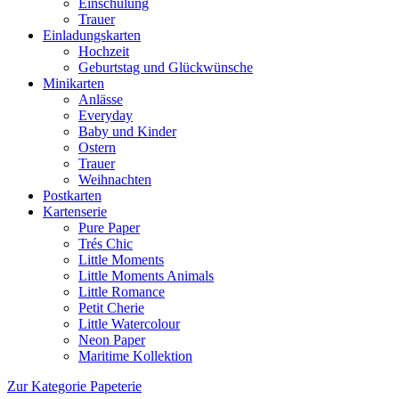
Einschulung
Trauer
Einladungskarten
Hochzeit
Geburtstag und Glückwünsche
Minikarten
Anlässe
Everyday
Baby und Kinder
Ostern
Trauer
Weihnachten
Postkarten
Kartenserie
Pure Paper
Trés Chic
Little Moments
Little Moments Animals
Little Romance
Petit Cherie
Little Watercolour
Neon Paper
Maritime Kollektion
Zur Kategorie Papeterie