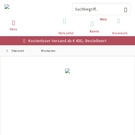
Mein
Menü
Konto
Merkzettel
Warenkorb
Kostenloser Versand ab € 400,- Bestellwert
Übersicht
Minikarten