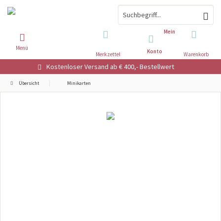
Mein
Menü
Konto
Merkzettel
Warenkorb
Kostenloser Versand ab € 400,- Bestellwert
Übersicht
Minikarten