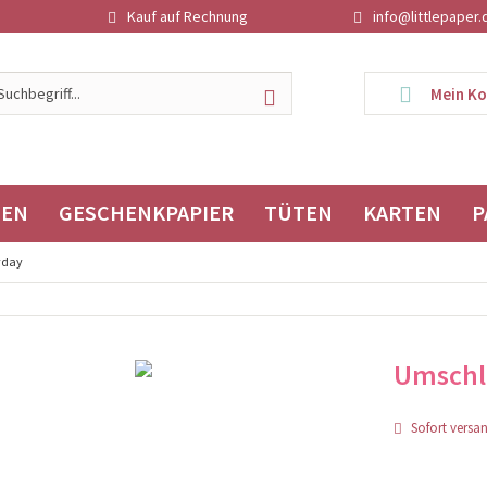
Kauf auf Rechnung
info@littlepaper.
Mein K
TEN
GESCHENKPAPIER
TÜTEN
KARTEN
P
yday
Umschla
Sofort versand