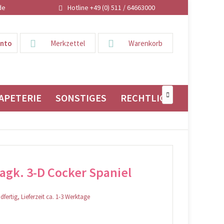
de
Hotline +49 (0) 511 / 64663000
onto
Merkzettel
Warenkorb
APETERIE
SONSTIGES
RECHTLICHES

gk. 3-D Cocker Spaniel
fertig, Lieferzeit ca. 1-3 Werktage