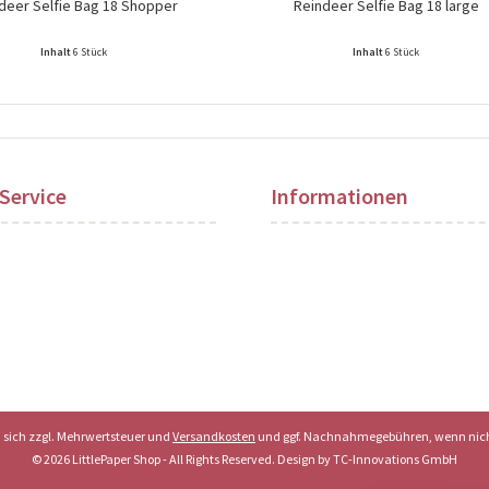
deer Selfie Bag 18 Shopper
Reindeer Selfie Bag 18 large
Inhalt
6 Stück
Inhalt
6 Stück
ise nach Login sichtbar!
Preise nach Login sichtbar!
Service
Informationen
en sich zzgl. Mehrwertsteuer und
Versandkosten
und ggf. Nachnahmegebühren, wenn nich
© 2026 LittlePaper Shop - All Rights Reserved. Design by
TC-Innovations GmbH