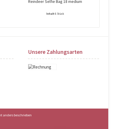
Reindeer Selfie Bag 18 medium
Kleine Weih
Inhalt
6 Stück
Preise nach Login sichtbar!
Preise na
Unsere Zahlungsarten
t anders beschrieben