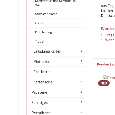
Konfirmation und Kommunion
etc.
Aus Engl
farblich
Sonstige Anlässe
Deutschl
Ostern
Weiter
Einschulung
Fragen
Weiter
Trauer
Einladungskarten
Minikarten
Kunden kau
Postkarten
Kartenserie
NEU
Papeterie
Sonstiges
Rechtliches