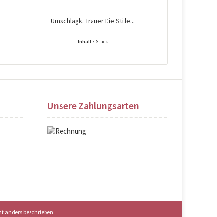
Umschlagk. Trauer Die Stille...
Umsch
Inhalt
6 Stück
Preise nach Login sichtbar!
Preise na
Unsere Zahlungsarten
t anders beschrieben