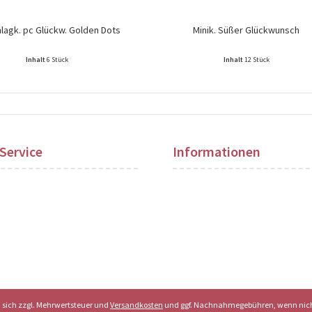
lagk. pc Glückw. Golden Dots
Minik. Süßer Glückwunsch
Inhalt
6 Stück
Inhalt
12 Stück
ise nach Login sichtbar!
Preise nach Login sichtbar!
Service
Informationen
en sich zzgl. Mehrwertsteuer und
Versandkosten
und ggf. Nachnahmegebühren, wenn nich