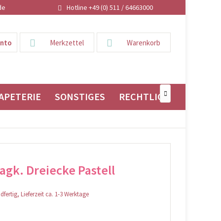
de
Hotline +49 (0) 511 / 64663000
onto
Merkzettel
Warenkorb
APETERIE
SONSTIGES
RECHTLICHES

gk. Dreiecke Pastell
fertig, Lieferzeit ca. 1-3 Werktage