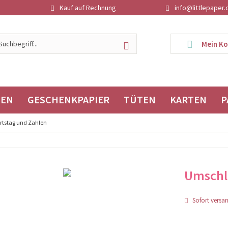
Kauf auf Rechnung
info@littlepaper.
Mein K
TEN
GESCHENKPAPIER
TÜTEN
KARTEN
P
rtstag und Zahlen
Umschla
Sofort versand