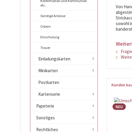
Konfirmation und Kommunion
etc.
Von Hand
abgestim
Sonstige Anlässe
Strickac
sowohl in
Ostern
banderoli
Einschulung
Weiter
Trauer
Fragen
Weiter
Einladungskarten
Minikarten
Postkarten
Kunden kau
Kartenserie
Papeterie
NEU
Sonstiges
Rechtliches