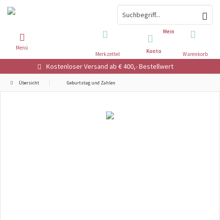
Mein
Menü
Konto
Merkzettel
Warenkorb
Kostenloser Versand ab € 400,- Bestellwert
Übersicht
Geburtstag und Zahlen