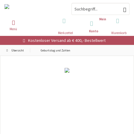
Mein
Menü
Konto
Merkzettel
Warenkorb
Kostenloser Versand ab € 400,- Bestellwert
Übersicht
Geburtstag und Zahlen