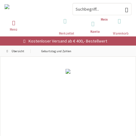
Mein
Menü
Konto
Merkzettel
Warenkorb
Kostenloser Versand ab € 400,- Bestellwert
Übersicht
Geburtstag und Zahlen