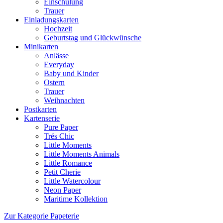
Einschulung
Trauer
Einladungskarten
Hochzeit
Geburtstag und Glückwünsche
Minikarten
Anlässe
Everyday
Baby und Kinder
Ostern
Trauer
Weihnachten
Postkarten
Kartenserie
Pure Paper
Trés Chic
Little Moments
Little Moments Animals
Little Romance
Petit Cherie
Little Watercolour
Neon Paper
Maritime Kollektion
Zur Kategorie Papeterie