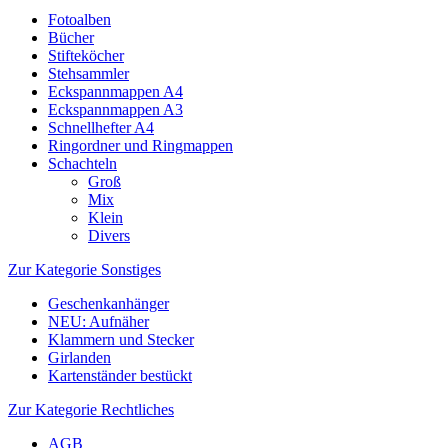
Fotoalben
Bücher
Stifteköcher
Stehsammler
Eckspannmappen A4
Eckspannmappen A3
Schnellhefter A4
Ringordner und Ringmappen
Schachteln
Groß
Mix
Klein
Divers
Zur Kategorie Sonstiges
Geschenkanhänger
NEU: Aufnäher
Klammern und Stecker
Girlanden
Kartenständer bestückt
Zur Kategorie Rechtliches
AGB