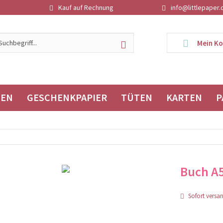
Kauf auf Rechnung
info@littlepaper.
Mein K
TEN
GESCHENKPAPIER
TÜTEN
KARTEN
P
Buch A
Sofort versand