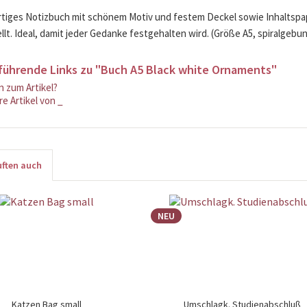
iges Notizbuch mit schönem Motiv und festem Deckel sowie Inhaltspapi
llt. Ideal, damit jeder Gedanke festgehalten wird. (Größe A5, spiralgebu
führende Links zu "Buch A5 Black white Ornaments"
 zum Artikel?
e Artikel von _
ften auch
NEU
Katzen Bag small
Umschlagk. Studienabschluß