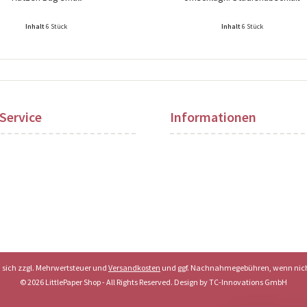
Inhalt
6 Stück
Inhalt
6 Stück
ise nach Login sichtbar!
Preise nach Login sichtbar!
Service
Informationen
en sich zzgl. Mehrwertsteuer und
Versandkosten
und ggf. Nachnahmegebühren, wenn nich
© 2026 LittlePaper Shop - All Rights Reserved. Design by
TC-Innovations GmbH