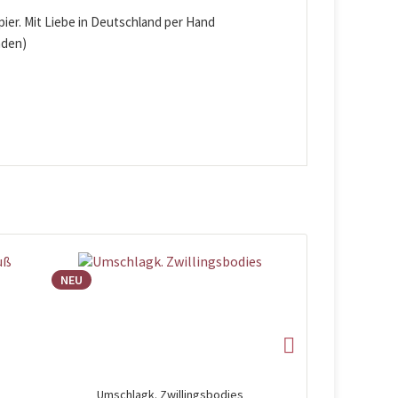
er. Mit Liebe in Deutschland per Hand
nden)
NEU
NEU
Umschlagk. Zwillingsbodies
Umschlagk