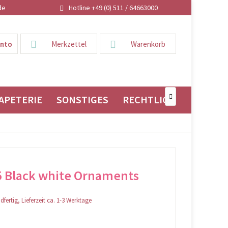
de
Hotline +49 (0) 511 / 64663000
onto
Merkzettel
Warenkorb
APETERIE
SONSTIGES
RECHTLICHES

5 Black white Ornaments
fertig, Lieferzeit ca. 1-3 Werktage