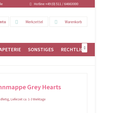
de
Hotline +49 (0) 511 / 64663000
onto
Merkzettel
Warenkorb
APETERIE
SONSTIGES
RECHTLICHES

nnmappe Grey Hearts
fertig, Lieferzeit ca. 1-3 Werktage