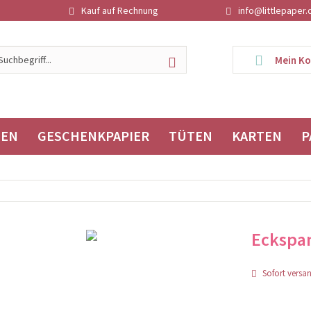
Kauf auf Rechnung
info@littlepaper.
Mein K
TEN
GESCHENKPAPIER
TÜTEN
KARTEN
P
Eckspa
Sofort versand