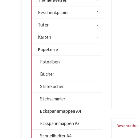
Themenwelten
Geschenkpapier
Tüten
Karten
Papeterie
Fotoalben
Bücher
Stifteköcher
Stehsammler
Eckspannmappen A4
Eckspannmappen A3
Beschreib
Schnellhefter A4