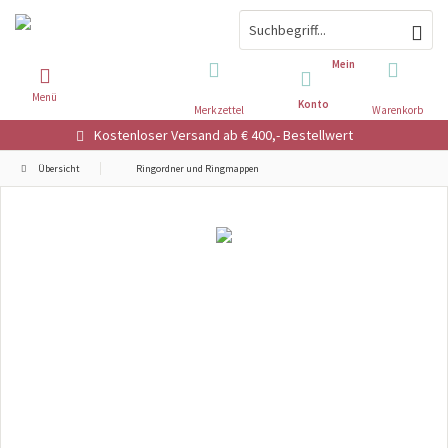
Mein
Menü
Konto
Merkzettel
Warenkorb
Kostenloser Versand ab € 400,- Bestellwert
Übersicht
Ringordner und Ringmappen