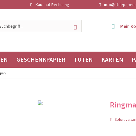
Kauf auf Rechnung
info@littlepaper.
Mein K
TEN
GESCHENKPAPIER
TÜTEN
KARTEN
P
ppen
Ringma
Sofort versand