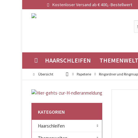
Kostenloser Versand ab € 400,- Bestellwert
HAARSCHLEIFEN
THEMENWEL
Übersicht
Papeterie
Ringordner und Ringma
KATEGORIEN
Haarschleifen