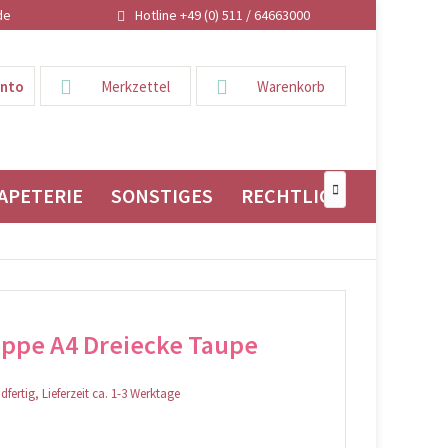
de
Hotline +49 (0) 511 / 64663000
onto
Merkzettel
Warenkorb
APETERIE
SONSTIGES
RECHTLICHES

ppe A4 Dreiecke Taupe
fertig, Lieferzeit ca. 1-3 Werktage