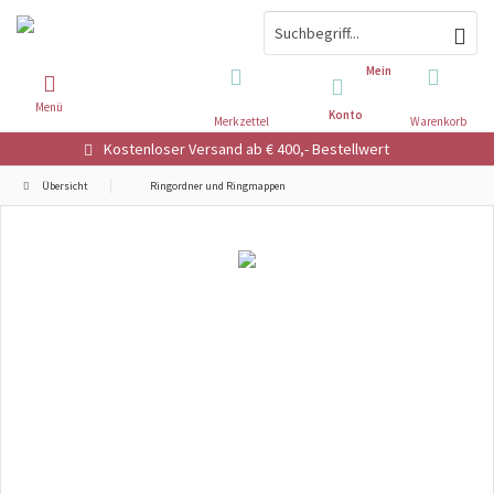
Mein
Menü
Konto
Merkzettel
Warenkorb
Kostenloser Versand ab € 400,- Bestellwert
Übersicht
Ringordner und Ringmappen