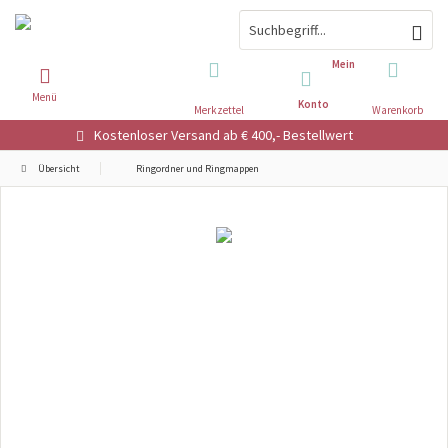
Mein
Menü
Konto
Merkzettel
Warenkorb
Kostenloser Versand ab € 400,- Bestellwert
Übersicht
Ringordner und Ringmappen