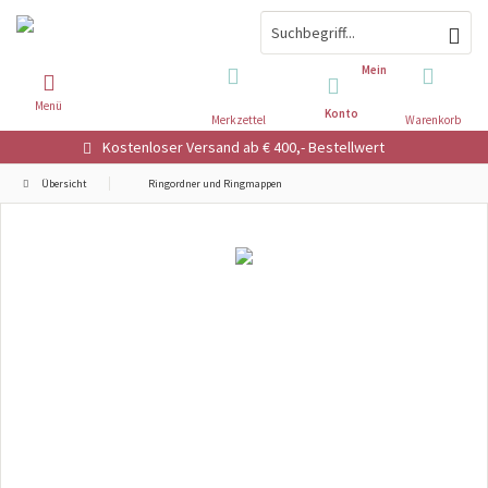
Mein
Menü
Konto
Merkzettel
Warenkorb
Kostenloser Versand ab € 400,- Bestellwert
Übersicht
Ringordner und Ringmappen