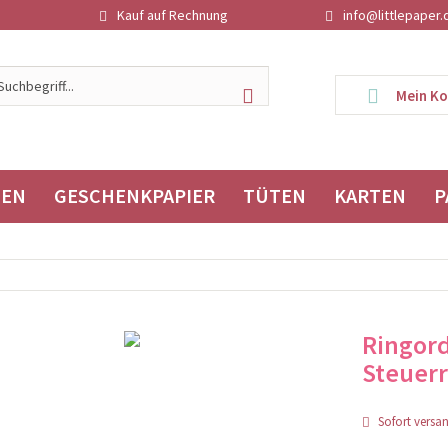
Kauf auf Rechnung
info@littlepaper.
Mein K
TEN
GESCHENKPAPIER
TÜTEN
KARTEN
P
Ringor
Steuer
Sofort versand