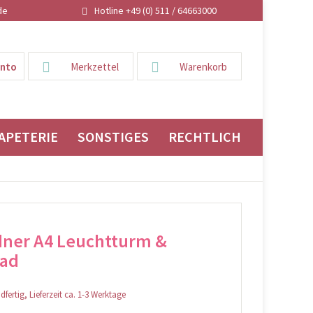
de
Hotline +49 (0) 511 / 64663000
onto
Merkzettel
Warenkorb
APETERIE
SONSTIGES
RECHTLICHES
dner A4 Leuchtturm &
rad
fertig, Lieferzeit ca. 1-3 Werktage