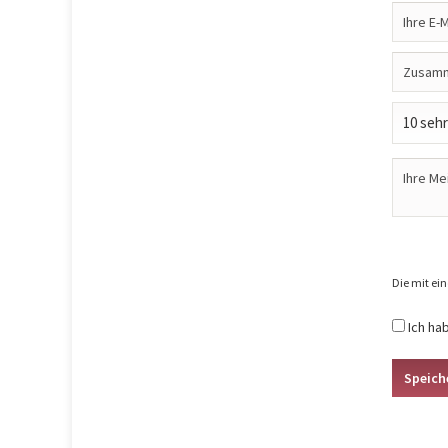
Die mit ein
Ich ha
Speich