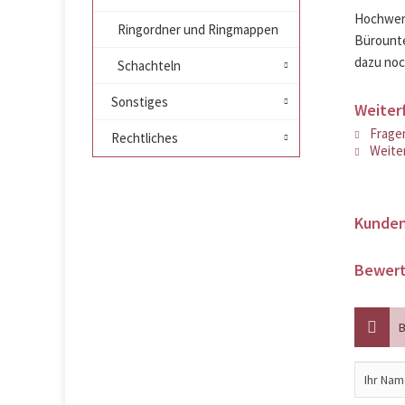
Hochwert
Ringordner und Ringmappen
Bürounte
dazu noch
Schachteln
Sonstiges
Weiter
Fragen
Rechtliches
Weiter
Kunden
Bewert
B