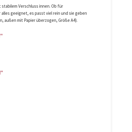
 stabilem Verschluss innen. Ob für
alles geeignet, es passt viel rein und sie geben
nen, außen mit Papier überzogen, Größe A4).
d"
d"