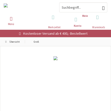
Mein
Menü
Konto
Merkzettel
Warenkorb
Kostenloser Versand ab € 400,- Bestellwert
Übersicht
Groß