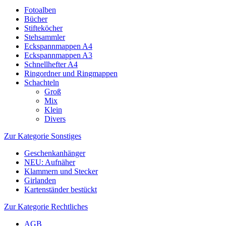
Fotoalben
Bücher
Stifteköcher
Stehsammler
Eckspannmappen A4
Eckspannmappen A3
Schnellhefter A4
Ringordner und Ringmappen
Schachteln
Groß
Mix
Klein
Divers
Zur Kategorie Sonstiges
Geschenkanhänger
NEU: Aufnäher
Klammern und Stecker
Girlanden
Kartenständer bestückt
Zur Kategorie Rechtliches
AGB