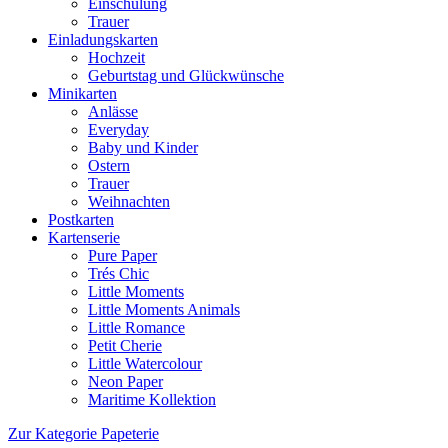
Einschulung
Trauer
Einladungskarten
Hochzeit
Geburtstag und Glückwünsche
Minikarten
Anlässe
Everyday
Baby und Kinder
Ostern
Trauer
Weihnachten
Postkarten
Kartenserie
Pure Paper
Trés Chic
Little Moments
Little Moments Animals
Little Romance
Petit Cherie
Little Watercolour
Neon Paper
Maritime Kollektion
Zur Kategorie Papeterie