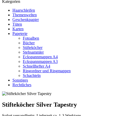
Kategorien
Haarschleifen
Themenwelten
Geschenkpapier
Tüten
Karten
Papeterie
Fotoalben
Bücher
Stifteköcher
Stehsammler
Eckspannmappen A4
Eckspannmappen A3
Schnellhefter A4
Ringordner und Ringmappen
Schachteln
Sonstiges
Rechtliches
Stifteköcher Silver Tapestry
Sofort versandfertig, Lieferzeit ca. 1-3 Werktage