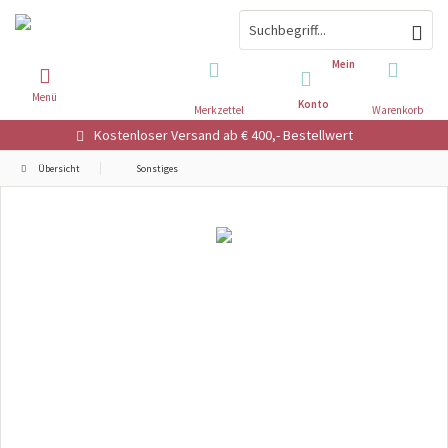
Mein
Menü
Konto
Merkzettel
Warenkorb
Kostenloser Versand ab € 400,- Bestellwert
Übersicht
Sonstiges