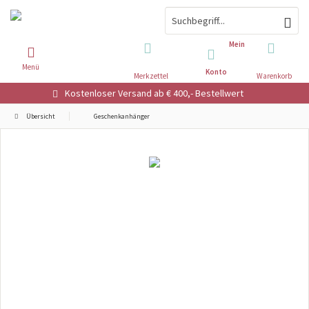
Mein
Menü
Konto
Merkzettel
Warenkorb
Kostenloser Versand ab € 400,- Bestellwert
Übersicht
Geschenkanhänger