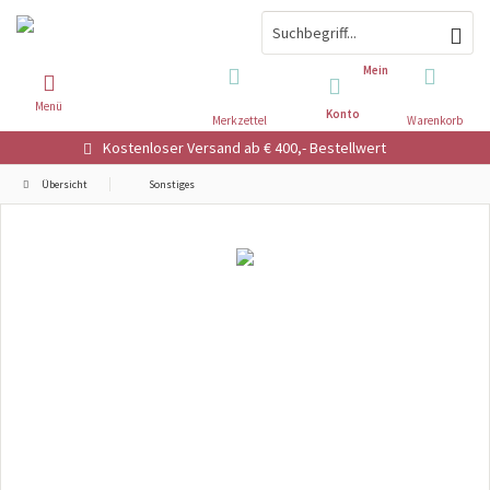
Mein
Menü
Konto
Merkzettel
Warenkorb
Kostenloser Versand ab € 400,- Bestellwert
Übersicht
Sonstiges