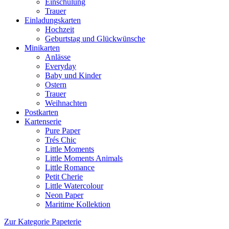
Einschulung
Trauer
Einladungskarten
Hochzeit
Geburtstag und Glückwünsche
Minikarten
Anlässe
Everyday
Baby und Kinder
Ostern
Trauer
Weihnachten
Postkarten
Kartenserie
Pure Paper
Trés Chic
Little Moments
Little Moments Animals
Little Romance
Petit Cherie
Little Watercolour
Neon Paper
Maritime Kollektion
Zur Kategorie Papeterie