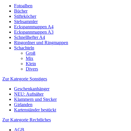
Fotoalben
Bücher
Stifteköcher
Stehsammler
Eckspannmappen A4
Eckspannmappen A3
Schnellhefter A4
Ringordner und Ringmappen
Schachteln
Groß
Mix
Klein
Divers
Zur Kategorie Sonstiges
Geschenkanhänger
NEU: Aufnäher
Klammern und Stecker
Girlanden
Kartenständer bestückt
Zur Kategorie Rechtliches
AGB