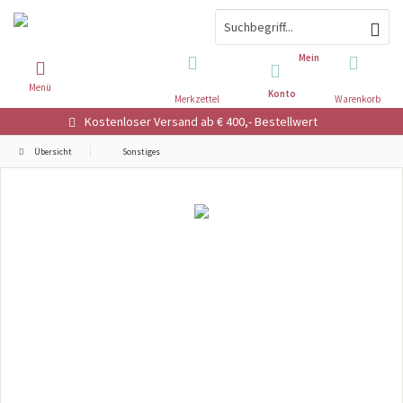
Mein
Menü
Konto
Merkzettel
Warenkorb
Kostenloser Versand ab € 400,- Bestellwert
Übersicht
Sonstiges