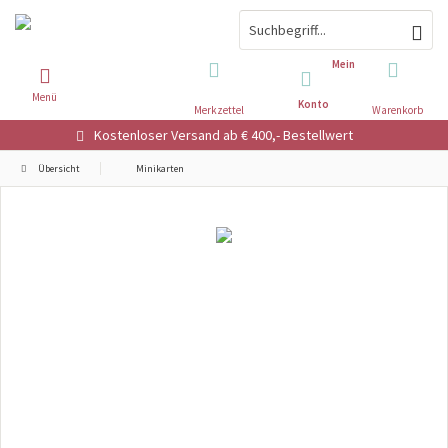
Mein
Menü
Konto
Merkzettel
Warenkorb
Kostenloser Versand ab € 400,- Bestellwert
Übersicht
Minikarten