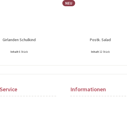
NEU
Girlanden Schulkind
Postk. Salad
Inhalt
6 Stück
Inhalt
12 Stück
ise nach Login sichtbar!
Preise nach Login sichtbar!
Service
Informationen