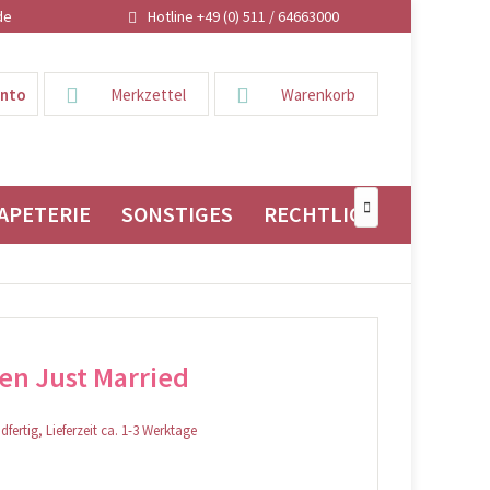
de
Hotline +49 (0) 511 / 64663000
onto
Merkzettel
Warenkorb
APETERIE
SONSTIGES
RECHTLICHES

en Just Married
fertig, Lieferzeit ca. 1-3 Werktage