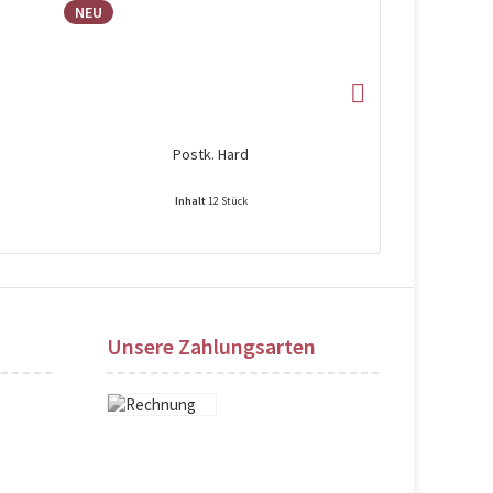
NEU
NEU
Postk. Hard
P
Inhalt
12 Stück
Preise nach Login sichtbar!
Preise na
Unsere Zahlungsarten