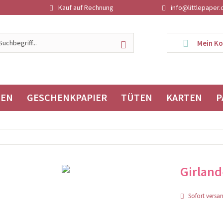
Kauf auf Rechnung
info@littlepaper.
Mein K
TEN
GESCHENKPAPIER
TÜTEN
KARTEN
P
Girland
Sofort versand