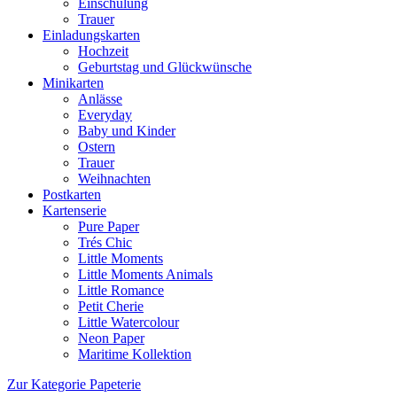
Einschulung
Trauer
Einladungskarten
Hochzeit
Geburtstag und Glückwünsche
Minikarten
Anlässe
Everyday
Baby und Kinder
Ostern
Trauer
Weihnachten
Postkarten
Kartenserie
Pure Paper
Trés Chic
Little Moments
Little Moments Animals
Little Romance
Petit Cherie
Little Watercolour
Neon Paper
Maritime Kollektion
Zur Kategorie Papeterie