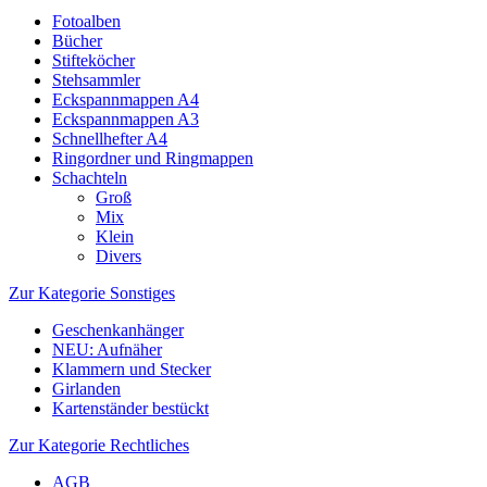
Fotoalben
Bücher
Stifteköcher
Stehsammler
Eckspannmappen A4
Eckspannmappen A3
Schnellhefter A4
Ringordner und Ringmappen
Schachteln
Groß
Mix
Klein
Divers
Zur Kategorie Sonstiges
Geschenkanhänger
NEU: Aufnäher
Klammern und Stecker
Girlanden
Kartenständer bestückt
Zur Kategorie Rechtliches
AGB