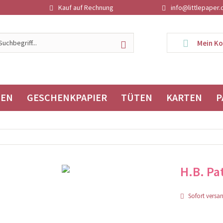
Kauf auf Rechnung
info@littlepaper.
Mein K
TEN
GESCHENKPAPIER
TÜTEN
KARTEN
P
H.B. Pa
Sofort versand