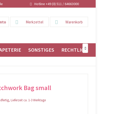
de
Hotline +49 (0) 511 / 64663000
onto
Merkzettel
Warenkorb
APETERIE
SONSTIGES
RECHTLICHES

tchwork Bag small
fertig, Lieferzeit ca. 1-3 Werktage