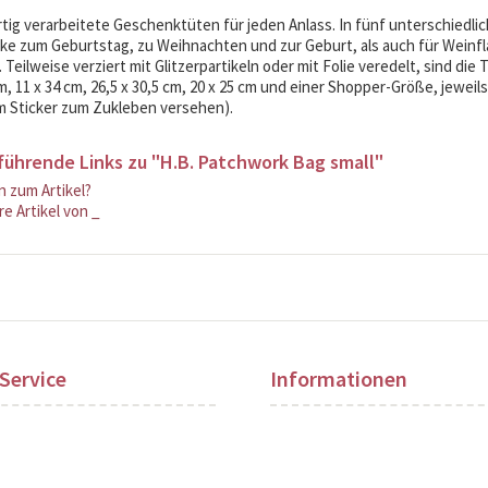
ig verarbeitete Geschenktüten für jeden Anlass. In fünf unterschiedli
e zum Geburtstag, zu Weihnachten und zur Geburt, als auch für Weinfla
 Teilweise verziert mit Glitzerpartikeln oder mit Folie veredelt, sind die
cm, 11 x 34 cm, 26,5 x 30,5 cm, 20 x 25 cm und einer Shopper-Größe, jewe
m Sticker zum Zukleben versehen).
führende Links zu "H.B. Patchwork Bag small"
 zum Artikel?
e Artikel von _
Service
Informationen