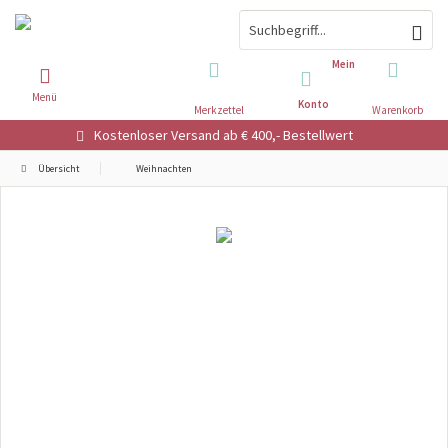
Mein
Menü
Konto
Merkzettel
Warenkorb
Kostenloser Versand ab € 400,- Bestellwert
Übersicht
Weihnachten