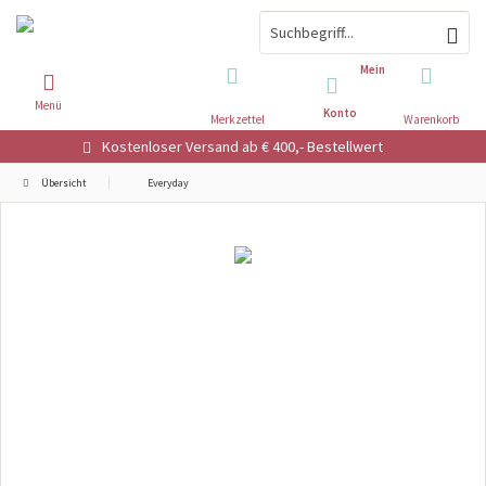
Mein
Menü
Konto
Merkzettel
Warenkorb
Kostenloser Versand ab € 400,- Bestellwert
Übersicht
Everyday