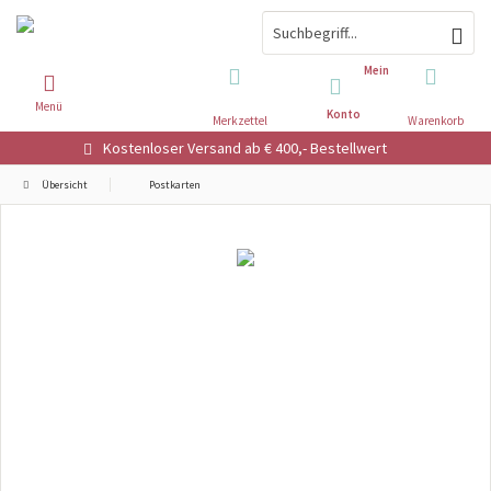
Mein
Menü
Konto
Merkzettel
Warenkorb
Kostenloser Versand ab € 400,- Bestellwert
Übersicht
Postkarten