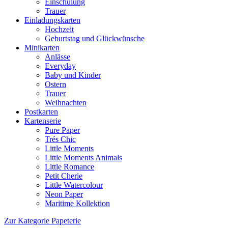
Einschulung
Trauer
Einladungskarten
Hochzeit
Geburtstag und Glückwünsche
Minikarten
Anlässe
Everyday
Baby und Kinder
Ostern
Trauer
Weihnachten
Postkarten
Kartenserie
Pure Paper
Trés Chic
Little Moments
Little Moments Animals
Little Romance
Petit Cherie
Little Watercolour
Neon Paper
Maritime Kollektion
Zur Kategorie Papeterie