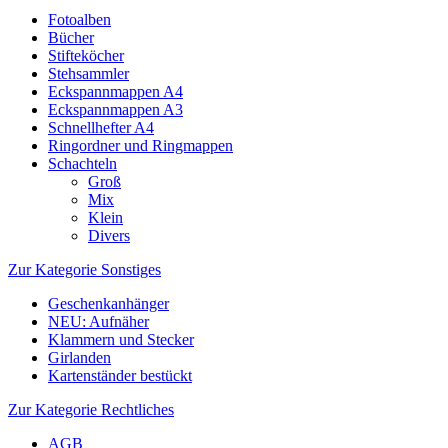
Fotoalben
Bücher
Stifteköcher
Stehsammler
Eckspannmappen A4
Eckspannmappen A3
Schnellhefter A4
Ringordner und Ringmappen
Schachteln
Groß
Mix
Klein
Divers
Zur Kategorie Sonstiges
Geschenkanhänger
NEU: Aufnäher
Klammern und Stecker
Girlanden
Kartenständer bestückt
Zur Kategorie Rechtliches
AGB