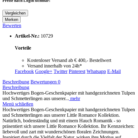
Preise nach Login sichtbar!
Vergleichen
Merken
Bewerten
Artikel-Nr.:
10729
Vorteile
Kostenloser Versand ab € 400,- Bestellwert
Versand innerhalb von 24h*
Facebook
Google+
Twitter
Pinterest
Whatsapp
E-Mail
Beschreibung
Bewertungen
0
Beschreibung
Hochwertiges Bogen-Geschenkpapier mit handgezeichneten Tulpen
und Schmetterlingen aus unserer...
mehr
Menü schließen
Hochwertiges Bogen-Geschenkpapier mit handgezeichneten Tulpen
und Schmetterlingen aus unserer Little Romance Kollektion.
Natürlich, bodenständig und mit einem Hauch Romantik - so
präsentiert sich unsere Little Romance Kollektion. Ihr Kennzeichen:
liebevoll und zart mit wunderschönen floralen Zeichnungen.
Inspiriert durch die Vielfalt der Natur, wirken ihre Motive auf