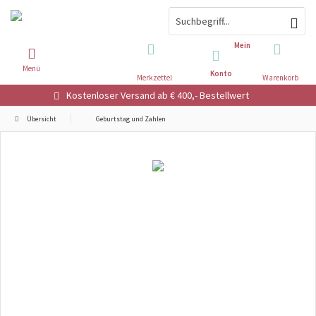
Mein
Menü
Konto
Merkzettel
Warenkorb
Kostenloser Versand ab € 400,- Bestellwert
Übersicht
Geburtstag und Zahlen