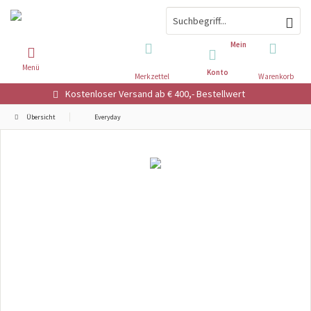
Mein
Menü
Konto
Merkzettel
Warenkorb
Kostenloser Versand ab € 400,- Bestellwert
Übersicht
Everyday