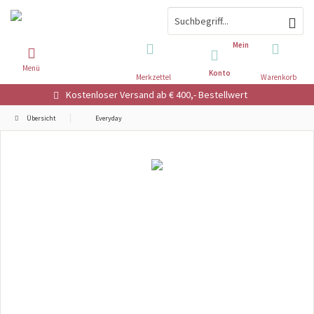
Mein
Menü
Konto
Merkzettel
Warenkorb
Kostenloser Versand ab € 400,- Bestellwert
Übersicht
Everyday