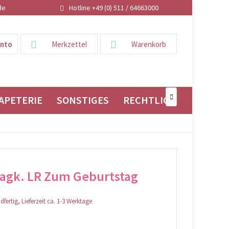
de
Hotline +49 (0) 511 / 64663000
onto
Merkzettel
Warenkorb
APETERIE
SONSTIGES
RECHTLICHES

agk. LR Zum Geburtstag
fertig, Lieferzeit ca. 1-3 Werktage