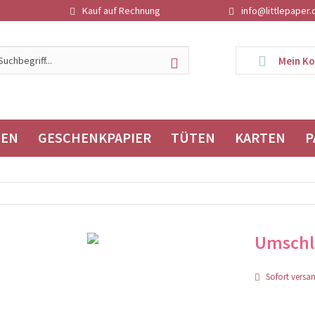
Kauf auf Rechnung
info@littlepaper.
Mein K
TEN
GESCHENKPAPIER
TÜTEN
KARTEN
P
Umschl
Sofort versand