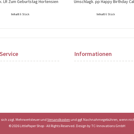
. LR Zum Geburtstag Hortensien
Umschlagk. pp Happy Birthday Ca
Inhalt
6 Stück
Inhalt
6 Stück
ise nach Login sichtbar!
Preise nach Login sichtbar!
Service
Informationen
en sich zzgl. Mehrwertsteuer und
Versandkosten
und ggf. Nachnahmegebühren, wenn nich
© 2026 LittlePaper Shop - All Rights Reserved. Design by
TC-Innovations GmbH