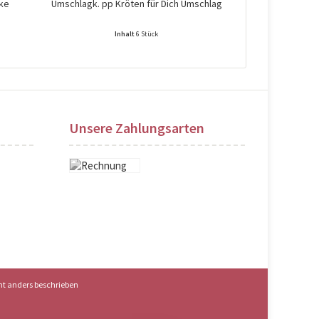
ke
Umschlagk. pp Kröten für Dich Umschlag
Umschlagk. pp 
Inhalt
6 Stück
Preise nach Login sichtbar!
Preise na
Unsere Zahlungsarten
t anders beschrieben