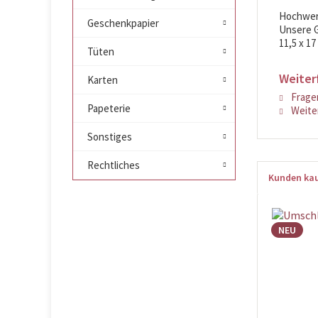
Hochwert
Geschenkpapier
Unsere G
11,5 x 17
Tüten
Weiter
Karten
Fragen
Papeterie
Weiter
Sonstiges
Rechtliches
Kunden kau
NEU