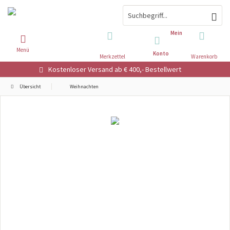
Mein
Menü
Konto
Merkzettel
Warenkorb
Kostenloser Versand ab € 400,- Bestellwert
Übersicht
Weihnachten