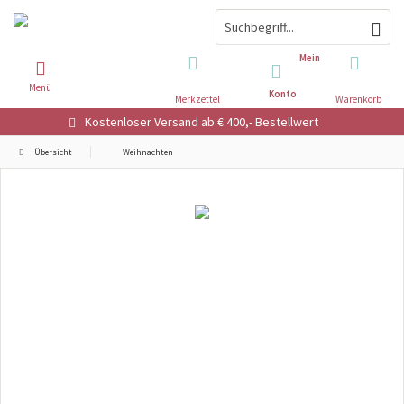
Mein
Menü
Konto
Merkzettel
Warenkorb
Kostenloser Versand ab € 400,- Bestellwert
Übersicht
Weihnachten