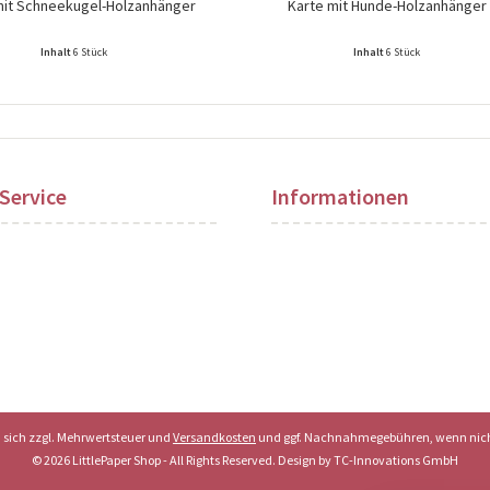
mit Schneekugel-Holzanhänger
Karte mit Hunde-Holzanhänger
Inhalt
6 Stück
Inhalt
6 Stück
ise nach Login sichtbar!
Preise nach Login sichtbar!
Service
Informationen
en sich zzgl. Mehrwertsteuer und
Versandkosten
und ggf. Nachnahmegebühren, wenn nich
© 2026 LittlePaper Shop - All Rights Reserved. Design by
TC-Innovations GmbH