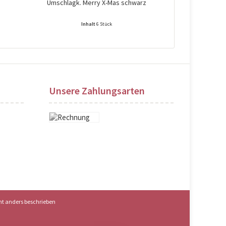
Umschlagk. Merry X-Mas schwarz
Umschl
Inhalt
6 Stück
Preise nach Login sichtbar!
Preise na
Unsere Zahlungsarten
t anders beschrieben