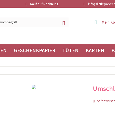
Kauf auf Rechnung
info@littlepaper.
Mein K
TEN
GESCHENKPAPIER
TÜTEN
KARTEN
P
Umschla
Sofort versand