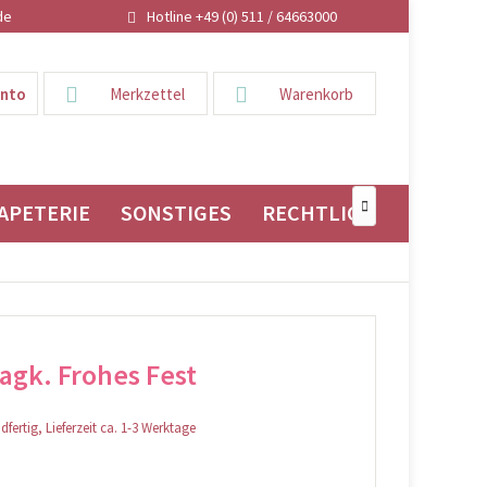
de
Hotline +49 (0) 511 / 64663000
onto
Merkzettel
Warenkorb
APETERIE
SONSTIGES
RECHTLICHES

gk. Frohes Fest
fertig, Lieferzeit ca. 1-3 Werktage