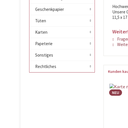
Hochwert
Geschenkpapier
Unsere G
11,5 x 17
Tüten
Weiter
Karten
Fragen
Papeterie
Weiter
Sonstiges
Rechtliches
Kunden kau
NEU